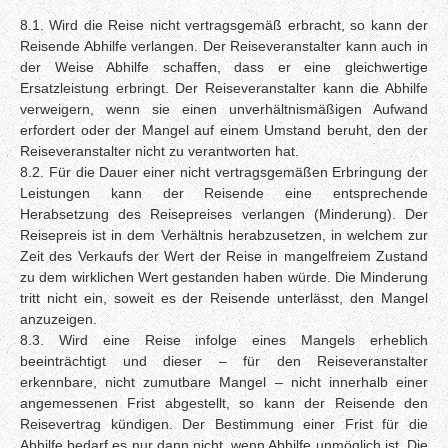
8.1. Wird die Reise nicht vertragsgemäß erbracht, so kann der
Reisende Abhilfe verlangen. Der Reiseveranstalter kann auch in
der Weise Abhilfe schaffen, dass er eine gleichwertige
Ersatzleistung erbringt. Der Reiseveranstalter kann die Abhilfe
verweigern, wenn sie einen unverhältnismäßigen Aufwand
erfordert oder der Mangel auf einem Umstand beruht, den der
Reiseveranstalter nicht zu verantworten hat.
8.2. Für die Dauer einer nicht vertragsgemäßen Erbringung der
Leistungen kann der Reisende eine entsprechende
Herabsetzung des Reisepreises verlangen (Minderung). Der
Reisepreis ist in dem Verhältnis herabzusetzen, in welchem zur
Zeit des Verkaufs der Wert der Reise in mangelfreiem Zustand
zu dem wirklichen Wert gestanden haben würde. Die Minderung
tritt nicht ein, soweit es der Reisende unterlässt, den Mangel
anzuzeigen.
8.3. Wird eine Reise infolge eines Mangels erheblich
beeinträchtigt und dieser – für den Reiseveranstalter
erkennbare, nicht zumutbare Mangel – nicht innerhalb einer
angemessenen Frist abgestellt, so kann der Reisende den
Reisevertrag kündigen. Der Bestimmung einer Frist für die
Abhilfe bedarf es nur dann nicht, wenn Abhilfe unmöglich ist. Die